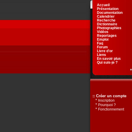
Accueil
Présentation
Documentation
Calendrier
Recherche
Dictionnaire
Photographies
Vidéos
Reportages
Emploi
Faq
Forum
Livre d'or
Liens
En savoir plus
Qui suis-je ?
:: Créer un compte
*
Inscription
*
Pourquoi ?
*
Fonctionnement