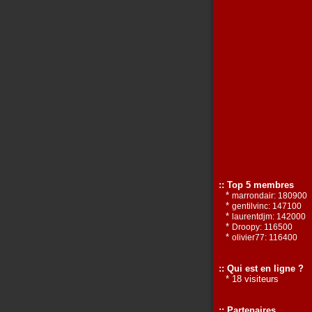
:: Top 5 membres
*
marrondair: 180900
*
gentilvinc: 147100
*
laurentdjm: 142000
*
Droopy: 116500
*
olivier77: 116400
:: Qui est en ligne ?
* 18 visiteurs
:: Partenaires