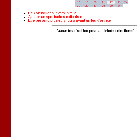
18
19
20
21
22
23
24
25
26
27
28
29
30
Ce calendrier sur votre site ?
Ajouter un spectacle à cette date
Etre prévenu plusieurs jours avant un feu d'artifice
Aucun feu d'artifice pour la période sélectionnée