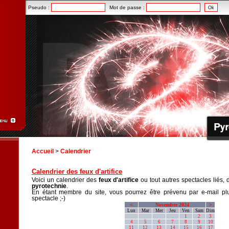
Pseudo :
Mot de passe :
Accueil
>
Calendrier
Calendrier des feux d'artifice
Voici un calendrier des
feux d'artifice
ou tout autres spectacles liés, 
pyrotechnie
.
En étant membre du site, vous pourrez être prévenu par e-mail plu
spectacle ;-)
<
Novembre 2024
>
Lun
Mar
Mer
Jeu
Ven
Sam
Dim
1
2
3
4
5
6
7
8
9
10
11
12
13
14
15
16
17