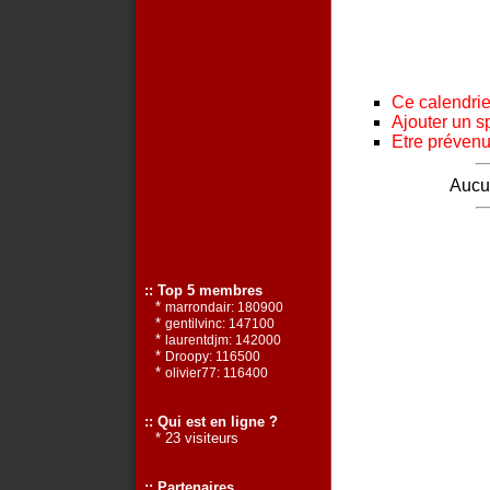
Ce calendrier
Ajouter un s
Etre prévenu 
Aucun
:: Top 5 membres
*
marrondair: 180900
*
gentilvinc: 147100
*
laurentdjm: 142000
*
Droopy: 116500
*
olivier77: 116400
:: Qui est en ligne ?
* 23 visiteurs
:: Partenaires