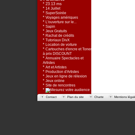
* 23.13 ms
*
14 Juillet
*
SuperSoirée
*
Voyages amériques
*
L'ouverture sur le...
*
Sapin
*
Jeux Gratuits
*
Rachat de crédits
*
Tutoriaux DivX
*
Location de voiture
*
Cartouches d'encre et Toners
à prix DISCOUNT
*
Annuaire Spectacles et
Artistes
*
Art et Artistes
*
Production d'Artistes
*
Jeux en ligne de rélexion
*
Jeux online
*
Site de rencontres
*
Contact
Plan du site
Charte
Mentions légal