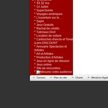
* 33.32 ms
*
14 Juillet
*
SuperSoirée
*
Voyages amériques
*
L'ouverture sur le...
*
Sapin
*
Jeux Gratuits
*
Rachat de crédits
*
Tutoriaux DivX
*
Location de voiture
*
Cartouches d'encre et Toners
à prix DISCOUNT
*
Annuaire Spectacles et
Artistes
*
Art et Artistes
*
Production d'Artistes
*
Jeux en ligne de rélexion
*
Jeux online
*
Site de rencontres
*
Contact
Plan du site
Charte
Mentions légal