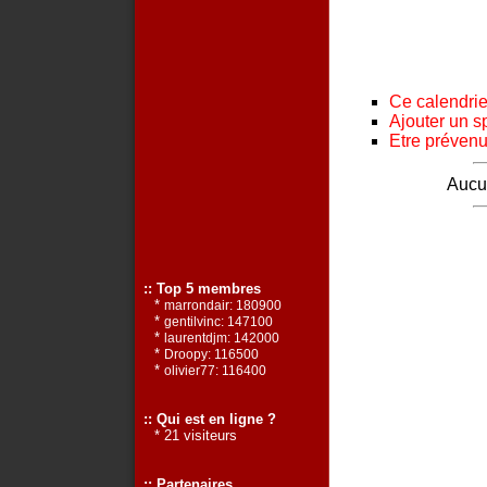
Ce calendrier
Ajouter un s
Etre prévenu 
Aucun
:: Top 5 membres
*
marrondair: 180900
*
gentilvinc: 147100
*
laurentdjm: 142000
*
Droopy: 116500
*
olivier77: 116400
:: Qui est en ligne ?
* 21 visiteurs
:: Partenaires