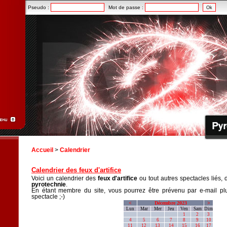
Pseudo :
Mot de passe :
Accueil
>
Calendrier
Calendrier des feux d'artifice
Voici un calendrier des
feux d'artifice
ou tout autres spectacles liés, 
pyrotechnie
.
En étant membre du site, vous pourrez être prévenu par e-mail plu
spectacle ;-)
<
Décembre 2023
>
Lun
Mar
Mer
Jeu
Ven
Sam
Dim
1
2
3
4
5
6
7
8
9
10
11
12
13
14
15
16
17