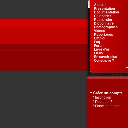
Accueil
Présentation
Documentation
Calendrier
Recherche
Dictionnaire
Photographies
Vidéos
Reportages
Emploi
Faq
Forum
Livre d'or
Liens
En savoir plus
Qui suis-je ?
:: Créer un compte
*
Inscription
*
Pourquoi ?
*
Fonctionnement