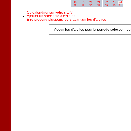
18
19
20
21
22
23
24
25
26
27
28
29
30
31
Ce calendrier sur votre site ?
Ajouter un spectacle à cette date
Etre prévenu plusieurs jours avant un feu d'artifice
Aucun feu d'artifice pour la période sélectionnée