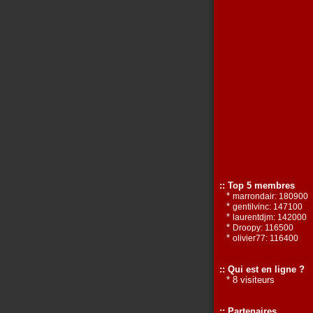
:: Top 5 membres
*
marrondair: 180900
*
gentilvinc: 147100
*
laurentdjm: 142000
*
Droopy: 116500
*
olivier77: 116400
:: Qui est en ligne ?
* 8 visiteurs
:: Partenaires