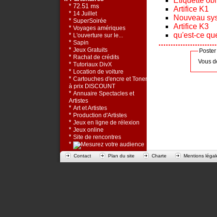
Etiquette obl
* 72.51 ms
Artifice K1
*
14 Juillet
Nouveau sys
*
SuperSoirée
Artifice K3
*
Voyages amériques
qu'est-ce qu
*
L'ouverture sur le...
*
Sapin
*
Jeux Gratuits
Poster
*
Rachat de crédits
Vous d
*
Tutoriaux DivX
*
Location de voiture
*
Cartouches d'encre et Toners
à prix DISCOUNT
*
Annuaire Spectacles et
Artistes
*
Art et Artistes
*
Production d'Artistes
*
Jeux en ligne de rélexion
*
Jeux online
*
Site de rencontres
*
Contact
Plan du site
Charte
Mentions légal