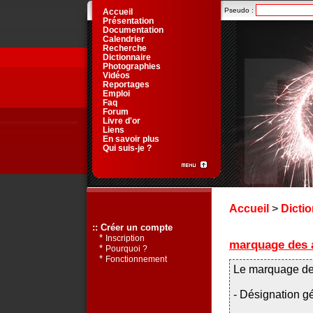
Pseudo :
Accueil
Présentation
Documentation
Calendrier
Recherche
Dictionnaire
Photographies
Vidéos
Reportages
Emploi
Faq
Forum
Livre d'or
Liens
En savoir plus
Qui suis-je ?
Accueil
>
Dictio
:: Créer un compte
*
Inscription
marquage des ar
*
Pourquoi ?
*
Fonctionnement
Le marquage des 
- Désignation g