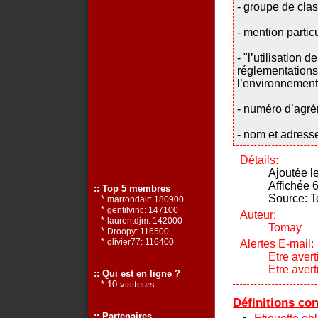
- groupe de clas
- mention partic
- "l’utilisation 
réglementations 
l’environnement
- numéro d’agré
- nom et adress
Détails:
Ajoutée l
Affichée 6
:: Top 5 membres
Source: 
*
marrondair: 180900
*
gentilvinc: 147100
Auteur:
*
laurentdjm: 142000
Tomay
*
Droopy: 116500
*
Alertes E-mail:
olivier77: 116400
Etre avert
Etre aver
:: Qui est en ligne ?
* 10 visiteurs
Définitions co
:: Partenaires