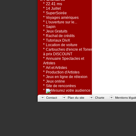
* 22.41 ms
*
14 Juillet
*
SuperSoirée
*
Voyages amériques
*
L'ouverture sur le...
*
Sapin
*
Jeux Gratuits
*
Rachat de crédits
*
Tutoriaux DivX
*
Location de voiture
*
Cartouches d'encre et Toners
à prix DISCOUNT
*
Annuaire Spectacles et
Artistes
*
Art et Artistes
*
Production d'Artistes
*
Jeux en ligne de rélexion
*
Jeux online
*
Site de rencontres
*
Contact
Plan du site
Charte
Mentions légal