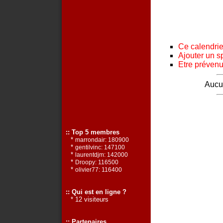
Ce calendrier
Ajouter un s
Etre prévenu 
Aucun
:: Top 5 membres
*
marrondair: 180900
*
gentilvinc: 147100
*
laurentdjm: 142000
*
Droopy: 116500
*
olivier77: 116400
:: Qui est en ligne ?
* 12 visiteurs
:: Partenaires