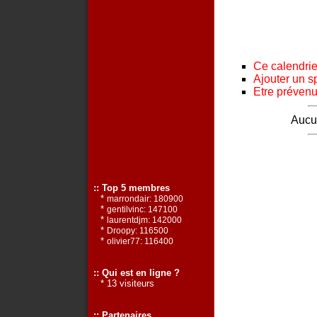
Ce calendrier
Ajouter un s
Etre prévenu 
Aucun
:: Top 5 membres
*
marrondair: 180900
*
gentilvinc: 147100
*
laurentdjm: 142000
*
Droopy: 116500
*
olivier77: 116400
:: Qui est en ligne ?
* 13 visiteurs
:: Partenaires