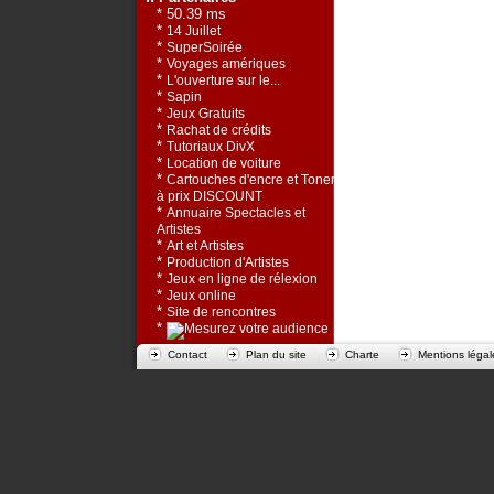
* 50.39 ms
*
14 Juillet
*
SuperSoirée
*
Voyages amériques
*
L'ouverture sur le...
*
Sapin
*
Jeux Gratuits
*
Rachat de crédits
*
Tutoriaux DivX
*
Location de voiture
*
Cartouches d'encre et Toners
à prix DISCOUNT
*
Annuaire Spectacles et
Artistes
*
Art et Artistes
*
Production d'Artistes
*
Jeux en ligne de rélexion
*
Jeux online
*
Site de rencontres
*
Contact
Plan du site
Charte
Mentions légal