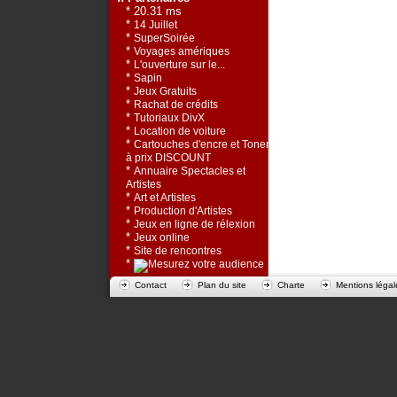
* 20.31 ms
*
14 Juillet
*
SuperSoirée
*
Voyages amériques
*
L'ouverture sur le...
*
Sapin
*
Jeux Gratuits
*
Rachat de crédits
*
Tutoriaux DivX
*
Location de voiture
*
Cartouches d'encre et Toners
à prix DISCOUNT
*
Annuaire Spectacles et
Artistes
*
Art et Artistes
*
Production d'Artistes
*
Jeux en ligne de rélexion
*
Jeux online
*
Site de rencontres
*
Contact
Plan du site
Charte
Mentions légal