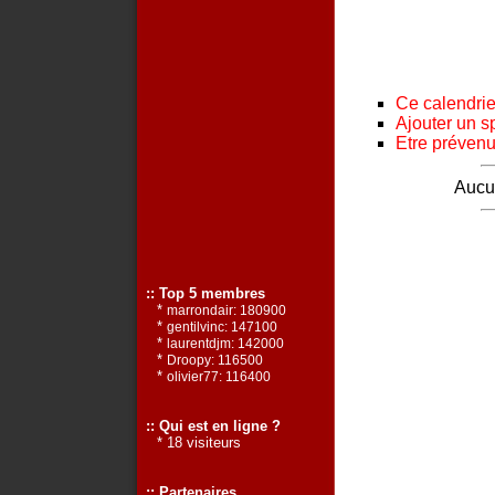
Ce calendrier
Ajouter un s
Etre prévenu 
Aucun
:: Top 5 membres
*
marrondair: 180900
*
gentilvinc: 147100
*
laurentdjm: 142000
*
Droopy: 116500
*
olivier77: 116400
:: Qui est en ligne ?
* 18 visiteurs
:: Partenaires