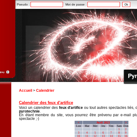
Pseudo :
Mot de passe :
Accueil
>
Calendrier
Calendrier des feux d'artifice
Voici un calendrier des
feux d'artifice
ou tout autres spectacles liés, 
pyrotechnie
.
En étant membre du site, vous pourrez être prévenu par e-mail plu
spectacle ;-)
<
Avril 2023
>
Lun
Mar
Mer
Jeu
Ven
Sam
Dim
1
2
3
4
5
6
7
8
9
10
11
12
13
14
15
16