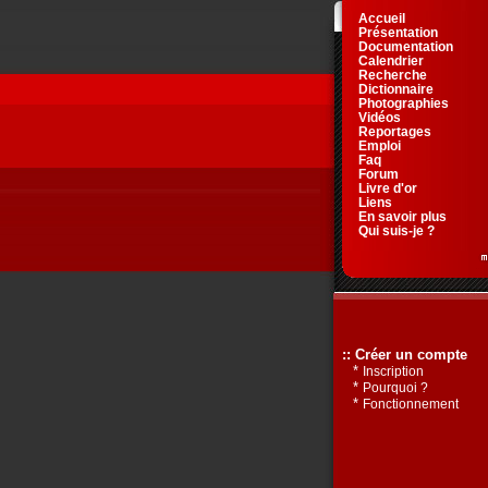
Accueil
Présentation
Documentation
Calendrier
Recherche
Dictionnaire
Photographies
Vidéos
Reportages
Emploi
Faq
Forum
Livre d'or
Liens
En savoir plus
Qui suis-je ?
:: Créer un compte
*
Inscription
*
Pourquoi ?
*
Fonctionnement