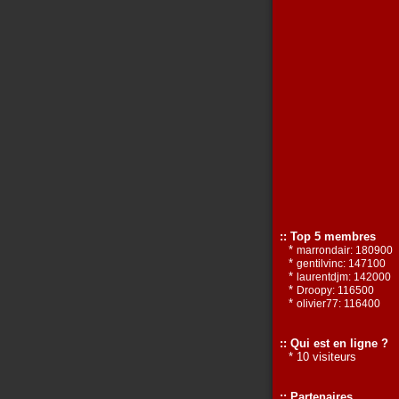
:: Top 5 membres
*
marrondair: 180900
*
gentilvinc: 147100
*
laurentdjm: 142000
*
Droopy: 116500
*
olivier77: 116400
:: Qui est en ligne ?
* 10 visiteurs
:: Partenaires