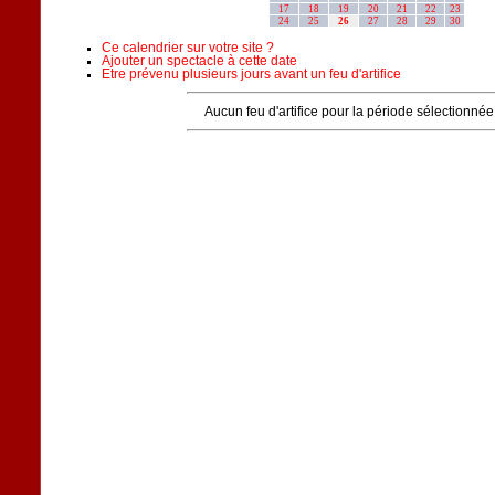
17
18
19
20
21
22
23
24
25
26
27
28
29
30
Ce calendrier sur votre site ?
Ajouter un spectacle à cette date
Etre prévenu plusieurs jours avant un feu d'artifice
Aucun feu d'artifice pour la période sélectionnée