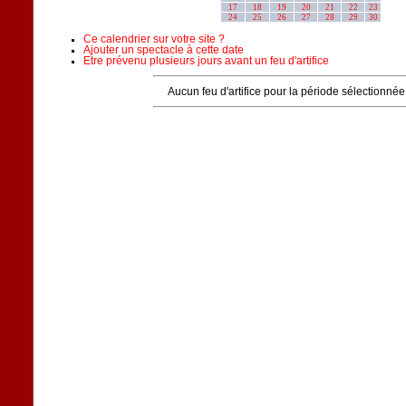
17
18
19
20
21
22
23
24
25
26
27
28
29
30
Ce calendrier sur votre site ?
Ajouter un spectacle à cette date
Etre prévenu plusieurs jours avant un feu d'artifice
Aucun feu d'artifice pour la période sélectionnée