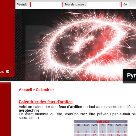
Pseudo :
Mot de passe :
Accueil
>
Calendrier
Calendrier des feux d'artifice
Voici un calendrier des
feux d'artifice
ou tout autres spectacles liés, 
pyrotechnie
.
En étant membre du site, vous pourrez être prévenu par e-mail plu
spectacle ;-)
<
Avril 2023
>
Lun
Mar
Mer
Jeu
Ven
Sam
Dim
1
2
3
4
5
6
7
8
9
10
11
12
13
14
15
16