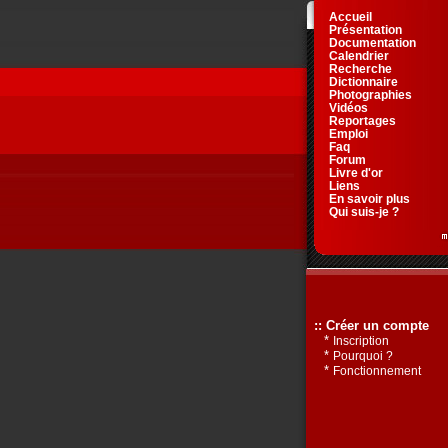
Accueil
Présentation
Documentation
Calendrier
Recherche
Dictionnaire
Photographies
Vidéos
Reportages
Emploi
Faq
Forum
Livre d'or
Liens
En savoir plus
Qui suis-je ?
:: Créer un compte
*
Inscription
*
Pourquoi ?
*
Fonctionnement