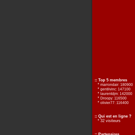
:: Top 5 membres
*
marrondair: 180900
*
gentilvinc: 147100
*
laurentdjm: 142000
*
Droopy: 116500
*
olivier77: 116400
:: Qui est en ligne ?
* 32 visiteurs
:: Partenaires