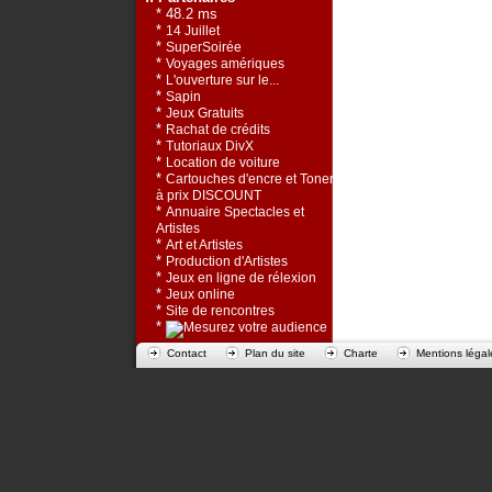
* 48.2 ms
*
14 Juillet
*
SuperSoirée
*
Voyages amériques
*
L'ouverture sur le...
*
Sapin
*
Jeux Gratuits
*
Rachat de crédits
*
Tutoriaux DivX
*
Location de voiture
*
Cartouches d'encre et Toners
à prix DISCOUNT
*
Annuaire Spectacles et
Artistes
*
Art et Artistes
*
Production d'Artistes
*
Jeux en ligne de rélexion
*
Jeux online
*
Site de rencontres
*
Contact
Plan du site
Charte
Mentions légal