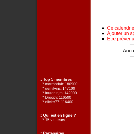
Ce calendrier
Ajouter un s
Etre prévenu 
Aucun
:: Top 5 membres
*
marrondair: 180900
*
gentilvinc: 147100
*
laurentdjm: 142000
*
Droopy: 116500
*
olivier77: 116400
:: Qui est en ligne ?
* 15 visiteurs
:: Partenaires