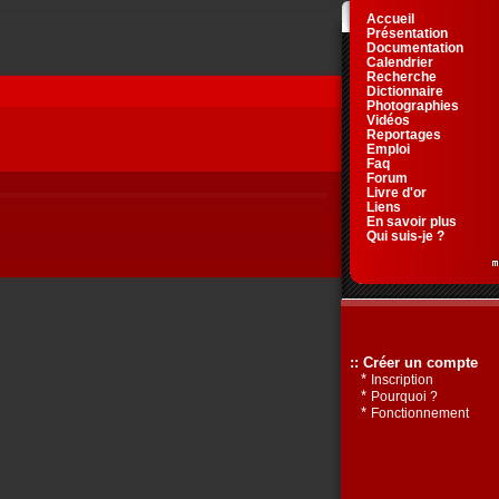
Accueil
Présentation
Documentation
Calendrier
Recherche
Dictionnaire
Photographies
Vidéos
Reportages
Emploi
Faq
Forum
Livre d'or
Liens
En savoir plus
Qui suis-je ?
:: Créer un compte
*
Inscription
*
Pourquoi ?
*
Fonctionnement