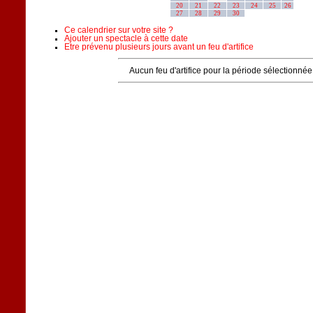
20
21
22
23
24
25
26
27
28
29
30
Ce calendrier sur votre site ?
Ajouter un spectacle à cette date
Etre prévenu plusieurs jours avant un feu d'artifice
Aucun feu d'artifice pour la période sélectionnée