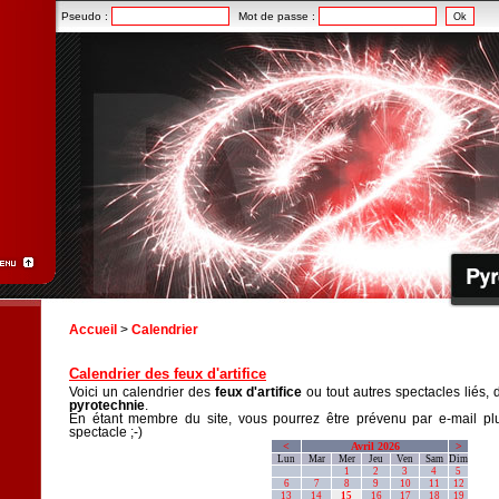
Pseudo :
Mot de passe :
Accueil
>
Calendrier
Calendrier des feux d'artifice
Voici un calendrier des
feux d'artifice
ou tout autres spectacles liés, 
pyrotechnie
.
En étant membre du site, vous pourrez être prévenu par e-mail plu
spectacle ;-)
<
Avril 2026
>
Lun
Mar
Mer
Jeu
Ven
Sam
Dim
1
2
3
4
5
6
7
8
9
10
11
12
13
14
15
16
17
18
19