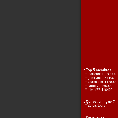
:: Top 5 membres
*
marrondair: 180900
*
gentilvinc: 147100
*
laurentdjm: 142000
*
Droopy: 116500
*
olivier77: 116400
:: Qui est en ligne ?
* 20 visiteurs
:: Partenaires