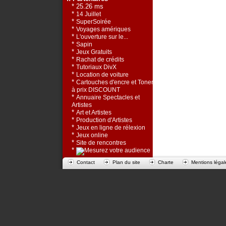
* 25.26 ms
*
14 Juillet
*
SuperSoirée
*
Voyages amériques
*
L'ouverture sur le...
*
Sapin
*
Jeux Gratuits
*
Rachat de crédits
*
Tutoriaux DivX
*
Location de voiture
*
Cartouches d'encre et Toners
à prix DISCOUNT
*
Annuaire Spectacles et
Artistes
*
Art et Artistes
*
Production d'Artistes
*
Jeux en ligne de rélexion
*
Jeux online
*
Site de rencontres
*
Contact
Plan du site
Charte
Mentions légal