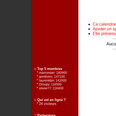
Ce calendrier
Ajouter un s
Etre prévenu 
Aucun
:: Top 5 membres
*
marrondair: 180900
*
gentilvinc: 147100
*
laurentdjm: 142000
*
Droopy: 116500
*
olivier77: 116400
:: Qui est en ligne ?
* 24 visiteurs
:: Partenaires