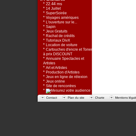
* 22.44 ms
*
14 Juillet
*
SuperSoirée
*
Voyages amériques
*
L'ouverture sur le...
*
Sapin
*
Jeux Gratuits
*
Rachat de crédits
*
Tutoriaux DivX
*
Location de voiture
*
Cartouches d'encre et Toners
à prix DISCOUNT
*
Annuaire Spectacles et
Artistes
*
Art et Artistes
*
Production d'Artistes
*
Jeux en ligne de rélexion
*
Jeux online
*
Site de rencontres
*
Contact
Plan du site
Charte
Mentions légal