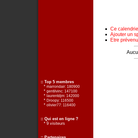
Ce calendrier
Ajouter un s
Etre prévenu 
Aucun
:: Top 5 membres
*
marrondair: 180900
*
gentilvinc: 147100
*
laurentdjm: 142000
*
Droopy: 116500
*
olivier77: 116400
:: Qui est en ligne ?
* 9 visiteurs
:: Partenaires