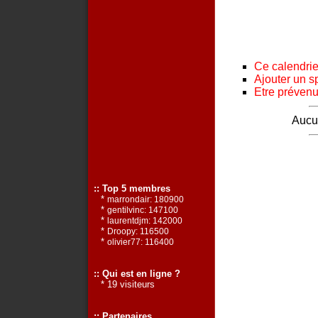
Ce calendrier
Ajouter un s
Etre prévenu 
Aucun
:: Top 5 membres
*
marrondair: 180900
*
gentilvinc: 147100
*
laurentdjm: 142000
*
Droopy: 116500
*
olivier77: 116400
:: Qui est en ligne ?
* 19 visiteurs
:: Partenaires