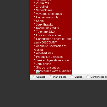
* 28.94 ms
*
14 Juillet
*
SuperSoirée
*
Voyages amériques
*
L'ouverture sur le...
*
Sapin
*
Jeux Gratuits
*
Rachat de crédits
*
Tutoriaux DivX
*
Location de voiture
*
Cartouches d'encre et Toners
à prix DISCOUNT
*
Annuaire Spectacles et
Artistes
*
Art et Artistes
*
Production d'Artistes
*
Jeux en ligne de rélexion
*
Jeux online
*
Site de rencontres
*
Contact
Plan du site
Charte
Mentions légal